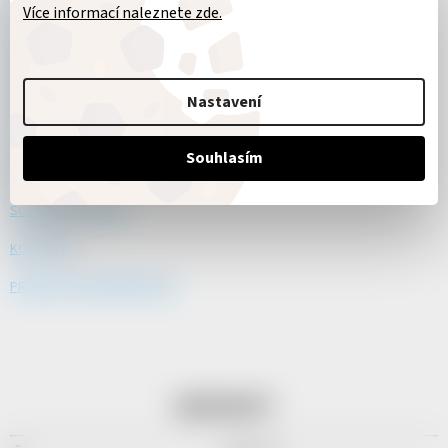
Více informací naleznete zde.
REKLAMAČNÍ ŘÁD
PRAVIDLA ZPRACOVÁNÍ OSOBNÍCH ÚDAJŮ
POUČENÍ O PRÁVU ODSTOUPIT OD SMLOUVY
Nastavení
MOŽNOSTI DOPRAVY + CENÍK
Souhlasím
MOŽNOSTI PLATBY + CENÍK
SOUBORY COOKIES
KONTAKTY
PRŮVODCE VRÁCENÍM ZBOŽÍ
KONTAKTY