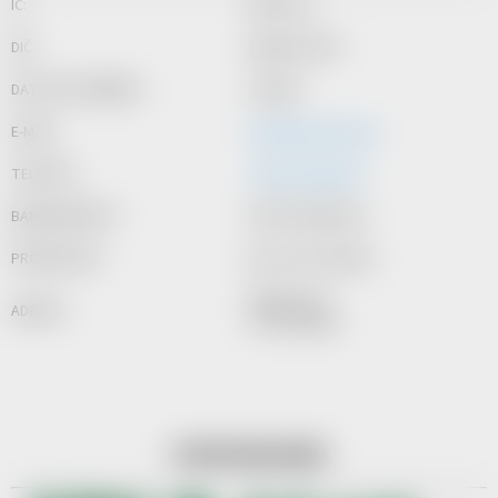
IČ:
05917221
DIČ:
Neplátce DPH
DATOVÁ SCHRÁNKA:
xaatu83
E-MAIL:
info@johns-shop.cz
TELEFON:
+420 737 601 643
BANKOVNÍ ÚČET:
2501711643/2010
PRODÁVAJÍCÍ:
Ing. Jan Procházka
Italská 2315
ADRESA:
272 01 Kladno
PODPORUJEME