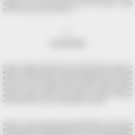
obnovení je 14 dní, na používání cookies Vás informuje o jejich
používání, tak jak požaduje nařízení EU.
II.
CO JSOU COOKIES?
Cookies označuje malé množství dat vytvořené webovou stránkou a
uložené v počítači uživatele. Cookies jsou malé datové soubory, díky
kterým si navštívené webové stránky pamatují Vaše úkony a nastavení,
které jste na nich provedli, takže tyto údaje nemusíte zadávat
opakovaně. Cookies nepředstavují nebezpečí, mají však význam pro
ochranu soukromí. Cookies nelze použít pro zjištění totožnosti
návštěvníků stránek ani ke zneužití přihlašovacích údajů.
Jedná se o soubor dat, která server pošle prohlížeči a ten je uloží na
počítači uživatele. Při další návštěvě téhož serveru (webových stránek)