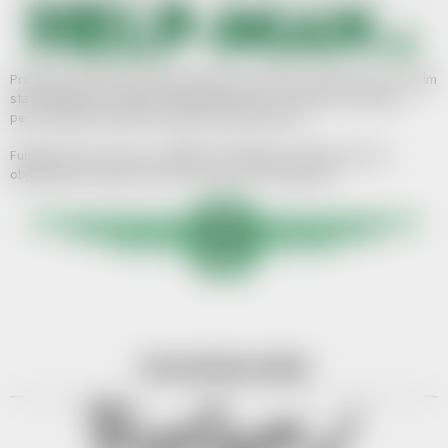
Projekt pravidelně pomáhá několika dobročinným organizacím - denním
stacionářům pro mozkově postižené osoby, charitám, speciálním
pečovatelským službám, dětským klinikám apod.
Funguje i jako e-shop a z každého prodaného produktu (ne jen z
objednávky!) věnuje část svého zisku určité organizaci.
SPOLUPRACUJEME