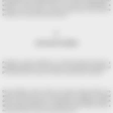
pak prohlížeč tato data posílá zpět serveru. Cookies se dají v prohlížeči
uživatelem smazat. Každá cookie má svůj název (identifikátor) a
hodnotu a nese informaci, pro kterou doménu platí, dobu platnosti
(respektive čas, kdy hodnota vyprší) apod.
III.
JAKÉ COOKIES POUŽÍVÁME?
Používáme cookies například pro zachování přepnutí zobrazení z
mobilních zařízení do PC verze webu, pro zachování vašich preferencí
při prohlížení těchto webových stránek, obsahu košíku a podobně.
Dále používáme cookies třetích stran (např. Google Analytics pro
analýzu návštěvnosti). Tyto cookies mohou být využity pro reklamní
účely formou remarketingu (či retargetingu) na spřátelených webech
těchto společností apod. Tyto cookies jsou řízeny třetími stranami a
nemáme přístup ke čtení nebo zápisu těchto dat.