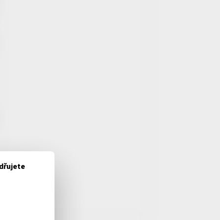
dřujete