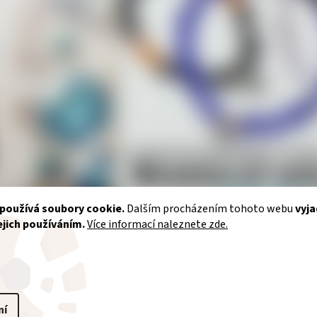
používá soubory cookie.
Dalším procházením tohoto webu
vyja
ejich používáním.
Více informací naleznete zde.
ní