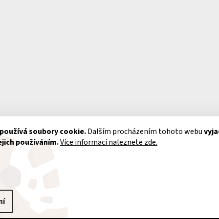
používá soubory cookie.
Dalším procházením tohoto webu
vyja
ejich používáním.
Více informací naleznete zde.
ní