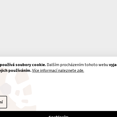
používá soubory cookie.
Dalším procházením tohoto webu
vyja
ejich používáním.
Více informací naleznete zde.
ní